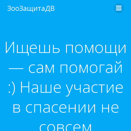
Перейти
ЗооЗащитаДВ
к
содержимому
Ищешь помощи
— сам помогай
:) Наше участие
в спасении не
совсем