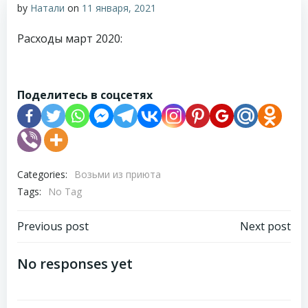
by
Натали
on
11 января, 2021
Расходы март 2020:
Поделитесь в соцсетях
Categories:
Возьми из приюта
Tags:
No Tag
Навигация
Навигация
Previous post
Next post
по
по
No responses yet
записям
записям